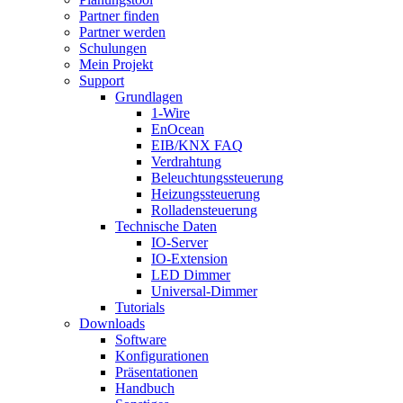
Partner finden
Partner werden
Schulungen
Mein Projekt
Support
Grundlagen
1-Wire
EnOcean
EIB/KNX FAQ
Verdrahtung
Beleuchtungssteuerung
Heizungssteuerung
Rolladensteuerung
Technische Daten
IO-Server
IO-Extension
LED Dimmer
Universal-Dimmer
Tutorials
Downloads
Software
Konfigurationen
Präsentationen
Handbuch