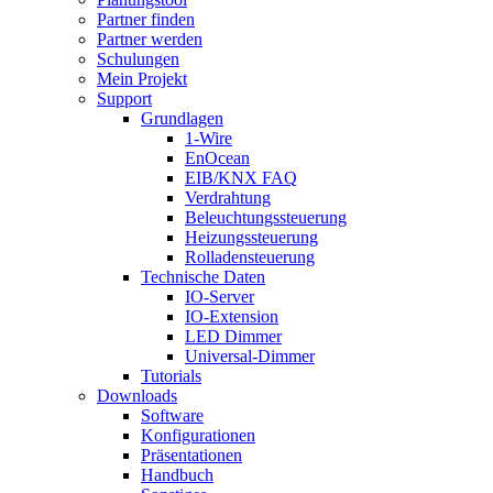
Partner finden
Partner werden
Schulungen
Mein Projekt
Support
Grundlagen
1-Wire
EnOcean
EIB/KNX FAQ
Verdrahtung
Beleuchtungssteuerung
Heizungssteuerung
Rolladensteuerung
Technische Daten
IO-Server
IO-Extension
LED Dimmer
Universal-Dimmer
Tutorials
Downloads
Software
Konfigurationen
Präsentationen
Handbuch