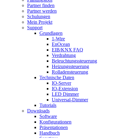
Partner finden
Partner werden
Schulungen
Mein Projekt
Support
Grundlagen
1-Wire
EnOcean
EIB/KNX FAQ
Verdrahtung
Beleuchtungssteuerung
Heizungssteuerung
Rolladensteuerung
Technische Daten
IO-Server
IO-Extension
LED Dimmer
Universal-Dimmer
Tutorials
Downloads
Software
Konfigurationen
Präsentationen
Handbuch