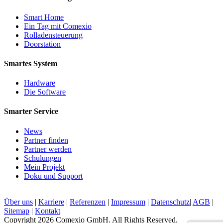
Smart Home
Ein Tag mit Comexio
Rolladensteuerung
Doorstation
Smartes System
Hardware
Die Software
Smarter Service
News
Partner finden
Partner werden
Schulungen
Mein Projekt
Doku und Support
Über uns
|
Karriere
|
Referenzen
|
Impressum
|
Datenschutz
|
AGB
|
Sitemap
|
Kontakt
Copyright 2026 Comexio GmbH. All Rights Reserved.