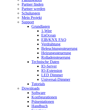
Partner finden
Partner werden
Schulungen
Mein Projekt
Support
Grundlagen
1-Wire
EnOcean
EIB/KNX FAQ
Verdrahtung
Beleuchtungssteuerung
Heizungssteuerung
Rolladensteuerung
Technische Daten
IO-Server
IO-Extension
LED Dimmer
Universal-Dimmer
Tutorials
Downloads
Software
Konfigurationen
Präsentationen
Handbuch