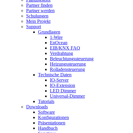
Partner finden
Partner werden
Schulungen
Mein Projekt
Support
Grundlagen
1-Wire
EnOcean
EIB/KNX FAQ
Verdrahtung
Beleuchtungssteuerung
Heizungssteuerung
Rolladensteuerung
Technische Daten
IO-Server
IO-Extension
LED Dimmer
Universal-Dimmer
Tutorials
Downloads
Software
Konfigurationen
Präsentationen
Handbuch