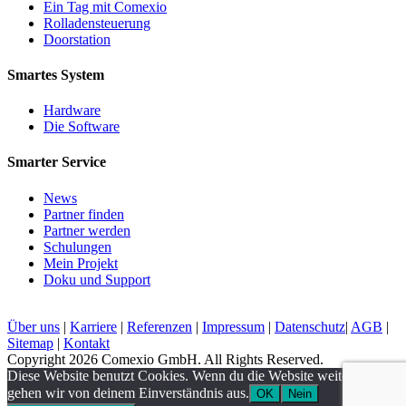
Ein Tag mit Comexio
Rolladensteuerung
Doorstation
Smartes System
Hardware
Die Software
Smarter Service
News
Partner finden
Partner werden
Schulungen
Mein Projekt
Doku und Support
Über uns
|
Karriere
|
Referenzen
|
Impressum
|
Datenschutz
|
AGB
|
Sitemap
|
Kontakt
Copyright 2026 Comexio GmbH. All Rights Reserved.
Diese Website benutzt Cookies. Wenn du die Website weiter nutzt,
gehen wir von deinem Einverständnis aus.
OK
Nein