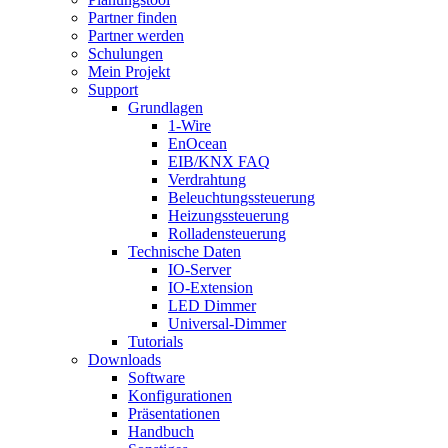
Partner finden
Partner werden
Schulungen
Mein Projekt
Support
Grundlagen
1-Wire
EnOcean
EIB/KNX FAQ
Verdrahtung
Beleuchtungssteuerung
Heizungssteuerung
Rolladensteuerung
Technische Daten
IO-Server
IO-Extension
LED Dimmer
Universal-Dimmer
Tutorials
Downloads
Software
Konfigurationen
Präsentationen
Handbuch