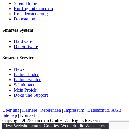
Smart Home
Ein Tag mit Comexio
Rolladensteuerung
Doorstation
Smartes System
Hardware
Die Software
Smarter Service
News
Partner finden
Partner werden
Schulungen
Mein Projekt
Doku und Support
Über uns
|
Karriere
|
Referenzen
|
Impressum
|
Datenschutz
|
AGB
|
Sitemap
|
Kontakt
Copyright 2026 Comexio GmbH. All Rights Reserved.
Diese Website benutzt Cookies. Wenn du die Website weiter nutzt,