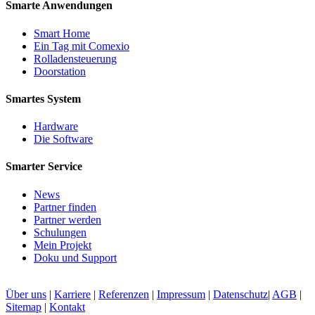
Smarte Anwendungen
Smart Home
Ein Tag mit Comexio
Rolladensteuerung
Doorstation
Smartes System
Hardware
Die Software
Smarter Service
News
Partner finden
Partner werden
Schulungen
Mein Projekt
Doku und Support
Über uns
|
Karriere
|
Referenzen
|
Impressum
|
Datenschutz
|
AGB
|
Sitemap
|
Kontakt