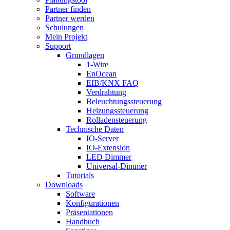
Partner finden
Partner werden
Schulungen
Mein Projekt
Support
Grundlagen
1-Wire
EnOcean
EIB/KNX FAQ
Verdrahtung
Beleuchtungssteuerung
Heizungssteuerung
Rolladensteuerung
Technische Daten
IO-Server
IO-Extension
LED Dimmer
Universal-Dimmer
Tutorials
Downloads
Software
Konfigurationen
Präsentationen
Handbuch