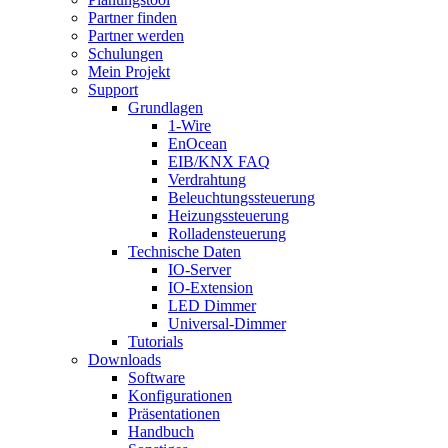
Partner finden
Partner werden
Schulungen
Mein Projekt
Support
Grundlagen
1-Wire
EnOcean
EIB/KNX FAQ
Verdrahtung
Beleuchtungssteuerung
Heizungssteuerung
Rolladensteuerung
Technische Daten
IO-Server
IO-Extension
LED Dimmer
Universal-Dimmer
Tutorials
Downloads
Software
Konfigurationen
Präsentationen
Handbuch