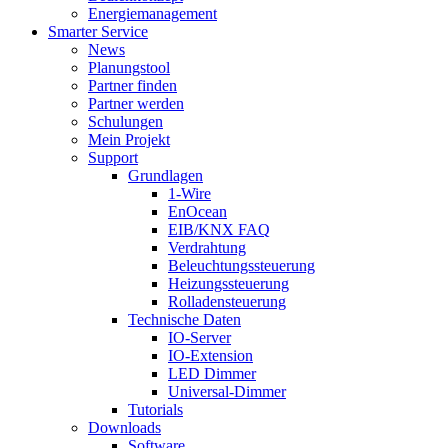
Energiemanagement
Smarter Service
News
Planungstool
Partner finden
Partner werden
Schulungen
Mein Projekt
Support
Grundlagen
1-Wire
EnOcean
EIB/KNX FAQ
Verdrahtung
Beleuchtungssteuerung
Heizungssteuerung
Rolladensteuerung
Technische Daten
IO-Server
IO-Extension
LED Dimmer
Universal-Dimmer
Tutorials
Downloads
Software