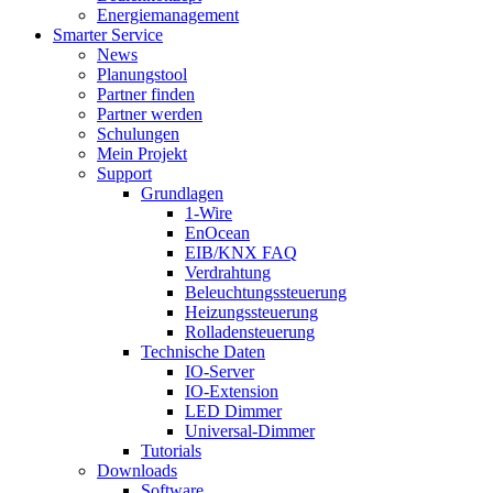
Energiemanagement
Smarter Service
News
Planungstool
Partner finden
Partner werden
Schulungen
Mein Projekt
Support
Grundlagen
1-Wire
EnOcean
EIB/KNX FAQ
Verdrahtung
Beleuchtungssteuerung
Heizungssteuerung
Rolladensteuerung
Technische Daten
IO-Server
IO-Extension
LED Dimmer
Universal-Dimmer
Tutorials
Downloads
Software