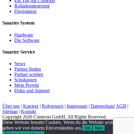
Ein Tag mit Comexio
Rolladensteuerung
Doorstation
Smartes System
Hardware
Die Software
Smarter Service
News
Partner finden
Partner werden
Schulungen
Mein Projekt
Doku und Support
Über uns
|
Karriere
|
Referenzen
|
Impressum
|
Datenschutz
|
AGB
|
Sitemap
|
Kontakt
Copyright 2026 Comexio GmbH. All Rights Reserved.
Diese Website benutzt Cookies. Wenn du die Website weiter nutzt,
gehen wir von deinem Einverständnis aus.
OK
Nein