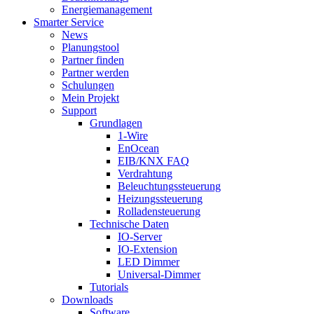
Energiemanagement
Smarter Service
News
Planungstool
Partner finden
Partner werden
Schulungen
Mein Projekt
Support
Grundlagen
1-Wire
EnOcean
EIB/KNX FAQ
Verdrahtung
Beleuchtungssteuerung
Heizungssteuerung
Rolladensteuerung
Technische Daten
IO-Server
IO-Extension
LED Dimmer
Universal-Dimmer
Tutorials
Downloads
Software