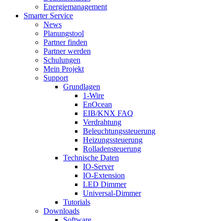
Energiemanagement
Smarter Service
News
Planungstool
Partner finden
Partner werden
Schulungen
Mein Projekt
Support
Grundlagen
1-Wire
EnOcean
EIB/KNX FAQ
Verdrahtung
Beleuchtungssteuerung
Heizungssteuerung
Rolladensteuerung
Technische Daten
IO-Server
IO-Extension
LED Dimmer
Universal-Dimmer
Tutorials
Downloads
Software