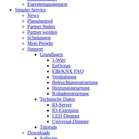
Energiemanagement
Smarter Service
News
Planungstool
Partner finden
Partner werden
Schulungen
Mein Projekt
Support
Grundlagen
1-Wire
EnOcean
EIB/KNX FAQ
Verdrahtung
Beleuchtungssteuerung
Heizungssteuerung
Rolladensteuerung
Technische Daten
IO-Server
IO-Extension
LED Dimmer
Universal-Dimmer
Tutorials
Downloads
Software