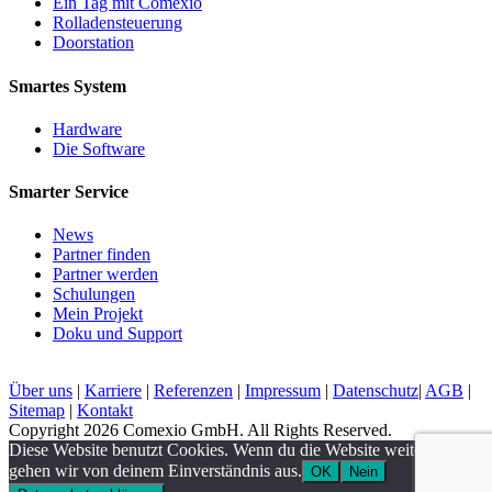
Ein Tag mit Comexio
Rolladensteuerung
Doorstation
Smartes System
Hardware
Die Software
Smarter Service
News
Partner finden
Partner werden
Schulungen
Mein Projekt
Doku und Support
Über uns
|
Karriere
|
Referenzen
|
Impressum
|
Datenschutz
|
AGB
|
Sitemap
|
Kontakt
Copyright 2026 Comexio GmbH. All Rights Reserved.
Diese Website benutzt Cookies. Wenn du die Website weiter nutzt,
gehen wir von deinem Einverständnis aus.
OK
Nein