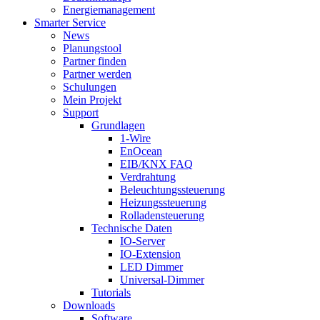
Energiemanagement
Smarter Service
News
Planungstool
Partner finden
Partner werden
Schulungen
Mein Projekt
Support
Grundlagen
1-Wire
EnOcean
EIB/KNX FAQ
Verdrahtung
Beleuchtungssteuerung
Heizungssteuerung
Rolladensteuerung
Technische Daten
IO-Server
IO-Extension
LED Dimmer
Universal-Dimmer
Tutorials
Downloads
Software