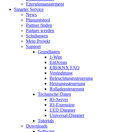
Energiemanagement
Smarter Service
News
Planungstool
Partner finden
Partner werden
Schulungen
Mein Projekt
Support
Grundlagen
1-Wire
EnOcean
EIB/KNX FAQ
Verdrahtung
Beleuchtungssteuerung
Heizungssteuerung
Rolladensteuerung
Technische Daten
IO-Server
IO-Extension
LED Dimmer
Universal-Dimmer
Tutorials
Downloads
Software