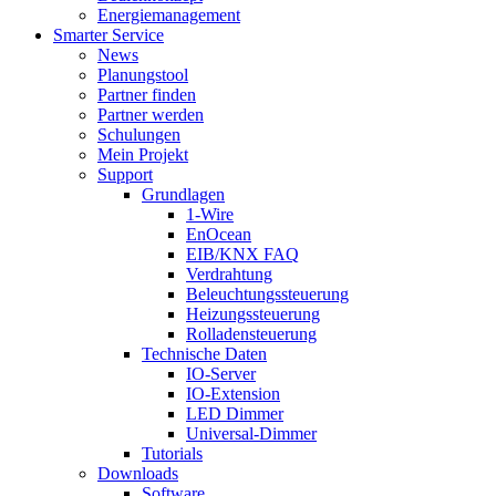
Energiemanagement
Smarter Service
News
Planungstool
Partner finden
Partner werden
Schulungen
Mein Projekt
Support
Grundlagen
1-Wire
EnOcean
EIB/KNX FAQ
Verdrahtung
Beleuchtungssteuerung
Heizungssteuerung
Rolladensteuerung
Technische Daten
IO-Server
IO-Extension
LED Dimmer
Universal-Dimmer
Tutorials
Downloads
Software