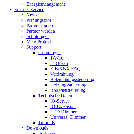
Energiemanagement
Smarter Service
News
Planungstool
Partner finden
Partner werden
Schulungen
Mein Projekt
Support
Grundlagen
1-Wire
EnOcean
EIB/KNX FAQ
Verdrahtung
Beleuchtungssteuerung
Heizungssteuerung
Rolladensteuerung
Technische Daten
IO-Server
IO-Extension
LED Dimmer
Universal-Dimmer
Tutorials
Downloads
Software