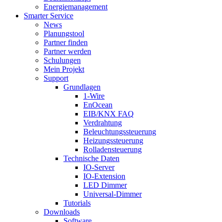
Energiemanagement
Smarter Service
News
Planungstool
Partner finden
Partner werden
Schulungen
Mein Projekt
Support
Grundlagen
1-Wire
EnOcean
EIB/KNX FAQ
Verdrahtung
Beleuchtungssteuerung
Heizungssteuerung
Rolladensteuerung
Technische Daten
IO-Server
IO-Extension
LED Dimmer
Universal-Dimmer
Tutorials
Downloads
Software