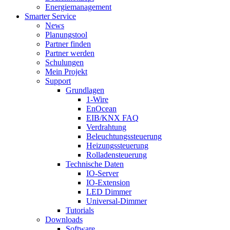
Energiemanagement
Smarter Service
News
Planungstool
Partner finden
Partner werden
Schulungen
Mein Projekt
Support
Grundlagen
1-Wire
EnOcean
EIB/KNX FAQ
Verdrahtung
Beleuchtungssteuerung
Heizungssteuerung
Rolladensteuerung
Technische Daten
IO-Server
IO-Extension
LED Dimmer
Universal-Dimmer
Tutorials
Downloads
Software