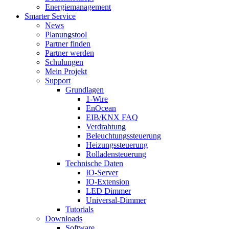
Energiemanagement
Smarter Service
News
Planungstool
Partner finden
Partner werden
Schulungen
Mein Projekt
Support
Grundlagen
1-Wire
EnOcean
EIB/KNX FAQ
Verdrahtung
Beleuchtungssteuerung
Heizungssteuerung
Rolladensteuerung
Technische Daten
IO-Server
IO-Extension
LED Dimmer
Universal-Dimmer
Tutorials
Downloads
Software