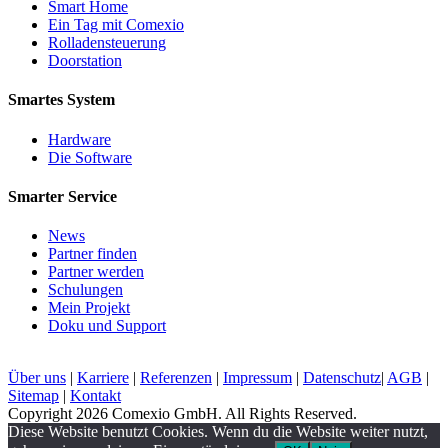
Smart Home
Ein Tag mit Comexio
Rolladensteuerung
Doorstation
Smartes System
Hardware
Die Software
Smarter Service
News
Partner finden
Partner werden
Schulungen
Mein Projekt
Doku und Support
Über uns
|
Karriere
|
Referenzen
|
Impressum
|
Datenschutz
|
AGB
|
Sitemap
|
Kontakt
Copyright 2026 Comexio GmbH. All Rights Reserved.
Diese Website benutzt Cookies. Wenn du die Website weiter nutzt,