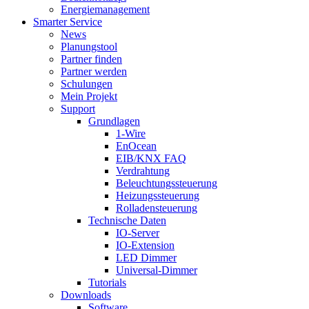
Energiemanagement
Smarter Service
News
Planungstool
Partner finden
Partner werden
Schulungen
Mein Projekt
Support
Grundlagen
1-Wire
EnOcean
EIB/KNX FAQ
Verdrahtung
Beleuchtungssteuerung
Heizungssteuerung
Rolladensteuerung
Technische Daten
IO-Server
IO-Extension
LED Dimmer
Universal-Dimmer
Tutorials
Downloads
Software