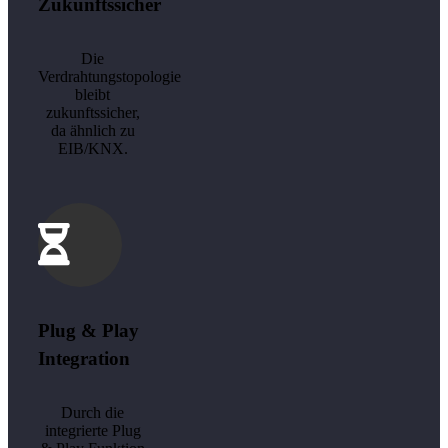
Zukunftssicher
Die
Verdrahtungstopologie
bleibt
zukunftssicher,
da ähnlich zu
EIB/KNX.
Plug & Play
Integration
Durch die
integrierte Plug