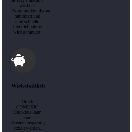
& Play Funktion
wird der
Programmieraufwand
minimiert und
eine schnelle
Inbetriebnahme
wird garantiert.
Wirtschaftlich
Durch
COMEXIO
Quickbus kann
eine
Kosteneinsparung
erzielt werden.