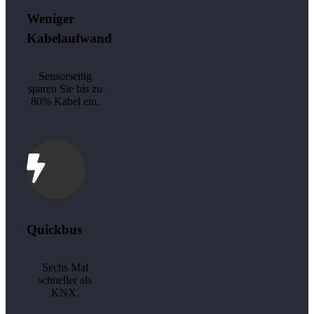
Weniger
Kabelaufwand
Sensorseitig
sparen Sie bis zu
80% Kabel ein.
Quickbus
Sechs Mal
schneller als
KNX.