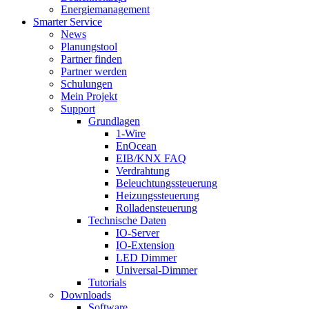
Energiemanagement
Smarter Service
News
Planungstool
Partner finden
Partner werden
Schulungen
Mein Projekt
Support
Grundlagen
1-Wire
EnOcean
EIB/KNX FAQ
Verdrahtung
Beleuchtungssteuerung
Heizungssteuerung
Rolladensteuerung
Technische Daten
IO-Server
IO-Extension
LED Dimmer
Universal-Dimmer
Tutorials
Downloads
Software