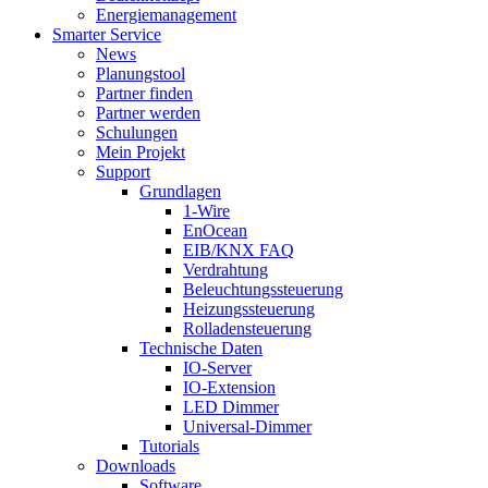
Energiemanagement
Smarter Service
News
Planungstool
Partner finden
Partner werden
Schulungen
Mein Projekt
Support
Grundlagen
1-Wire
EnOcean
EIB/KNX FAQ
Verdrahtung
Beleuchtungssteuerung
Heizungssteuerung
Rolladensteuerung
Technische Daten
IO-Server
IO-Extension
LED Dimmer
Universal-Dimmer
Tutorials
Downloads
Software