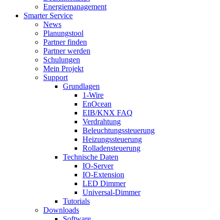
Energiemanagement
Smarter Service
News
Planungstool
Partner finden
Partner werden
Schulungen
Mein Projekt
Support
Grundlagen
1-Wire
EnOcean
EIB/KNX FAQ
Verdrahtung
Beleuchtungssteuerung
Heizungssteuerung
Rolladensteuerung
Technische Daten
IO-Server
IO-Extension
LED Dimmer
Universal-Dimmer
Tutorials
Downloads
Software