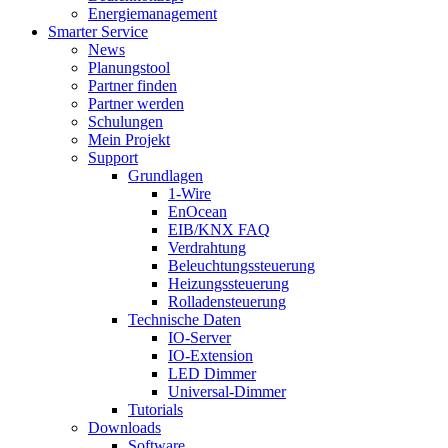
Energiemanagement
Smarter Service
News
Planungstool
Partner finden
Partner werden
Schulungen
Mein Projekt
Support
Grundlagen
1-Wire
EnOcean
EIB/KNX FAQ
Verdrahtung
Beleuchtungssteuerung
Heizungssteuerung
Rolladensteuerung
Technische Daten
IO-Server
IO-Extension
LED Dimmer
Universal-Dimmer
Tutorials
Downloads
Software