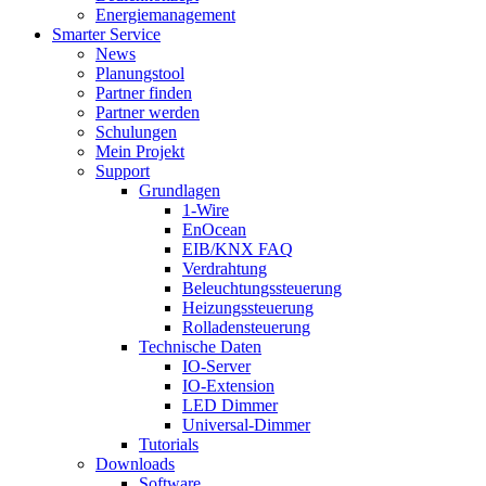
Energiemanagement
Smarter Service
News
Planungstool
Partner finden
Partner werden
Schulungen
Mein Projekt
Support
Grundlagen
1-Wire
EnOcean
EIB/KNX FAQ
Verdrahtung
Beleuchtungssteuerung
Heizungssteuerung
Rolladensteuerung
Technische Daten
IO-Server
IO-Extension
LED Dimmer
Universal-Dimmer
Tutorials
Downloads
Software