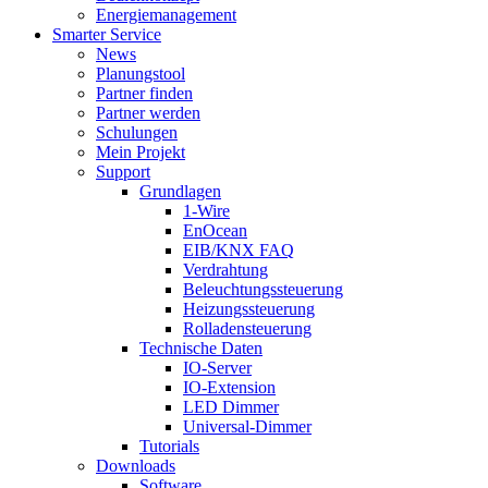
Energiemanagement
Smarter Service
News
Planungstool
Partner finden
Partner werden
Schulungen
Mein Projekt
Support
Grundlagen
1-Wire
EnOcean
EIB/KNX FAQ
Verdrahtung
Beleuchtungssteuerung
Heizungssteuerung
Rolladensteuerung
Technische Daten
IO-Server
IO-Extension
LED Dimmer
Universal-Dimmer
Tutorials
Downloads
Software