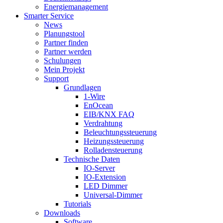
Energiemanagement
Smarter Service
News
Planungstool
Partner finden
Partner werden
Schulungen
Mein Projekt
Support
Grundlagen
1-Wire
EnOcean
EIB/KNX FAQ
Verdrahtung
Beleuchtungssteuerung
Heizungssteuerung
Rolladensteuerung
Technische Daten
IO-Server
IO-Extension
LED Dimmer
Universal-Dimmer
Tutorials
Downloads
Software