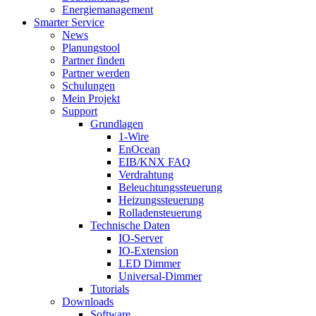
Energiemanagement
Smarter Service
News
Planungstool
Partner finden
Partner werden
Schulungen
Mein Projekt
Support
Grundlagen
1-Wire
EnOcean
EIB/KNX FAQ
Verdrahtung
Beleuchtungssteuerung
Heizungssteuerung
Rolladensteuerung
Technische Daten
IO-Server
IO-Extension
LED Dimmer
Universal-Dimmer
Tutorials
Downloads
Software