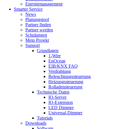
Energiemanagement
Smarter Service
News
Planungstool
Partner finden
Partner werden
Schulungen
Mein Projekt
Support
Grundlagen
1-Wire
EnOcean
EIB/KNX FAQ
Verdrahtung
Beleuchtungssteuerung
Heizungssteuerung
Rolladensteuerung
Technische Daten
IO-Server
IO-Extension
LED Dimmer
Universal-Dimmer
Tutorials
Downloads
Software