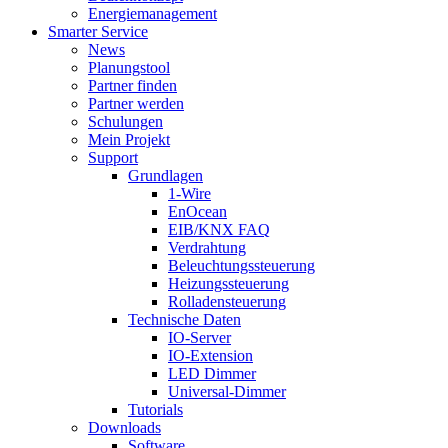
Energiemanagement
Smarter Service
News
Planungstool
Partner finden
Partner werden
Schulungen
Mein Projekt
Support
Grundlagen
1-Wire
EnOcean
EIB/KNX FAQ
Verdrahtung
Beleuchtungssteuerung
Heizungssteuerung
Rolladensteuerung
Technische Daten
IO-Server
IO-Extension
LED Dimmer
Universal-Dimmer
Tutorials
Downloads
Software