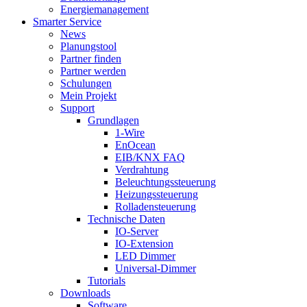
Energiemanagement
Smarter Service
News
Planungstool
Partner finden
Partner werden
Schulungen
Mein Projekt
Support
Grundlagen
1-Wire
EnOcean
EIB/KNX FAQ
Verdrahtung
Beleuchtungssteuerung
Heizungssteuerung
Rolladensteuerung
Technische Daten
IO-Server
IO-Extension
LED Dimmer
Universal-Dimmer
Tutorials
Downloads
Software