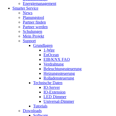
Energiemanagement
Smarter Service
News
Planungstool
Partner finden
Partner werden
Schulungen
Mein Projekt
Support
Grundlagen
1-Wire
EnOcean
EIB/KNX FAQ
Verdrahtung
Beleuchtungssteuerung
Heizungssteuerung
Rolladensteuerung
Technische Daten
IO-Server
IO-Extension
LED Dimmer
Universal-Dimmer
Tutorials
Downloads
Software