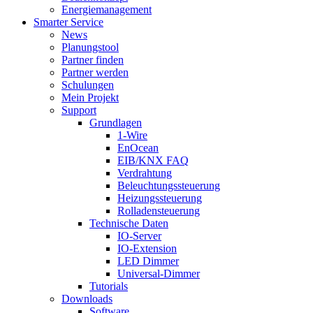
Energiemanagement
Smarter Service
News
Planungstool
Partner finden
Partner werden
Schulungen
Mein Projekt
Support
Grundlagen
1-Wire
EnOcean
EIB/KNX FAQ
Verdrahtung
Beleuchtungssteuerung
Heizungssteuerung
Rolladensteuerung
Technische Daten
IO-Server
IO-Extension
LED Dimmer
Universal-Dimmer
Tutorials
Downloads
Software