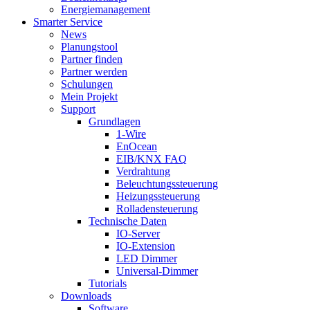
Energiemanagement
Smarter Service
News
Planungstool
Partner finden
Partner werden
Schulungen
Mein Projekt
Support
Grundlagen
1-Wire
EnOcean
EIB/KNX FAQ
Verdrahtung
Beleuchtungssteuerung
Heizungssteuerung
Rolladensteuerung
Technische Daten
IO-Server
IO-Extension
LED Dimmer
Universal-Dimmer
Tutorials
Downloads
Software