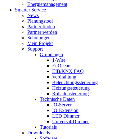
Energiemanagement
Smarter Service
News
Planungstool
Partner finden
Partner werden
Schulungen
Mein Projekt
Support
Grundlagen
1-Wire
EnOcean
EIB/KNX FAQ
Verdrahtung
Beleuchtungssteuerung
Heizungssteuerung
Rolladensteuerung
Technische Daten
IO-Server
IO-Extension
LED Dimmer
Universal-Dimmer
Tutorials
Downloads
Software