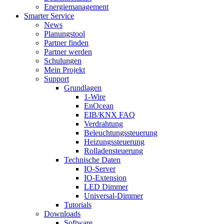
Energiemanagement
Smarter Service
News
Planungstool
Partner finden
Partner werden
Schulungen
Mein Projekt
Support
Grundlagen
1-Wire
EnOcean
EIB/KNX FAQ
Verdrahtung
Beleuchtungssteuerung
Heizungssteuerung
Rolladensteuerung
Technische Daten
IO-Server
IO-Extension
LED Dimmer
Universal-Dimmer
Tutorials
Downloads
Software