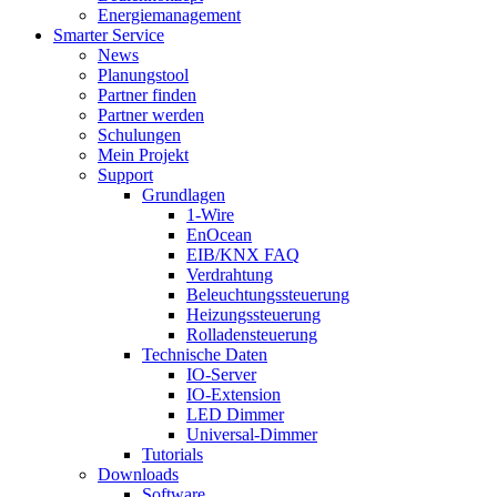
Energiemanagement
Smarter Service
News
Planungstool
Partner finden
Partner werden
Schulungen
Mein Projekt
Support
Grundlagen
1-Wire
EnOcean
EIB/KNX FAQ
Verdrahtung
Beleuchtungssteuerung
Heizungssteuerung
Rolladensteuerung
Technische Daten
IO-Server
IO-Extension
LED Dimmer
Universal-Dimmer
Tutorials
Downloads
Software