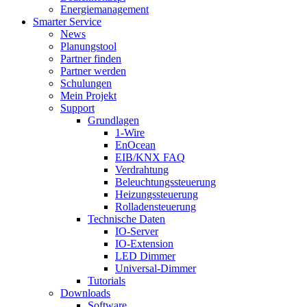
Energiemanagement
Smarter Service
News
Planungstool
Partner finden
Partner werden
Schulungen
Mein Projekt
Support
Grundlagen
1-Wire
EnOcean
EIB/KNX FAQ
Verdrahtung
Beleuchtungssteuerung
Heizungssteuerung
Rolladensteuerung
Technische Daten
IO-Server
IO-Extension
LED Dimmer
Universal-Dimmer
Tutorials
Downloads
Software