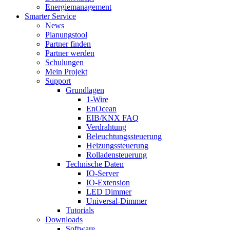
Energiemanagement
Smarter Service
News
Planungstool
Partner finden
Partner werden
Schulungen
Mein Projekt
Support
Grundlagen
1-Wire
EnOcean
EIB/KNX FAQ
Verdrahtung
Beleuchtungssteuerung
Heizungssteuerung
Rolladensteuerung
Technische Daten
IO-Server
IO-Extension
LED Dimmer
Universal-Dimmer
Tutorials
Downloads
Software