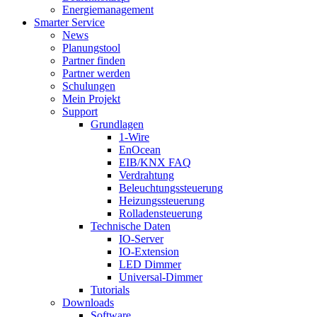
Energiemanagement
Smarter Service
News
Planungstool
Partner finden
Partner werden
Schulungen
Mein Projekt
Support
Grundlagen
1-Wire
EnOcean
EIB/KNX FAQ
Verdrahtung
Beleuchtungssteuerung
Heizungssteuerung
Rolladensteuerung
Technische Daten
IO-Server
IO-Extension
LED Dimmer
Universal-Dimmer
Tutorials
Downloads
Software