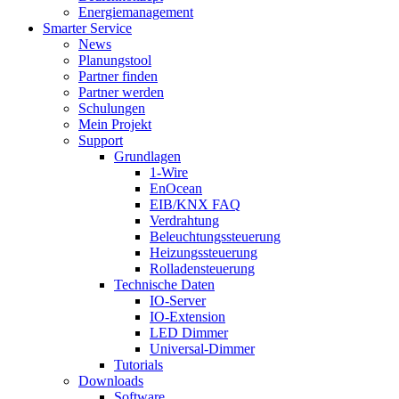
Energiemanagement
Smarter Service
News
Planungstool
Partner finden
Partner werden
Schulungen
Mein Projekt
Support
Grundlagen
1-Wire
EnOcean
EIB/KNX FAQ
Verdrahtung
Beleuchtungssteuerung
Heizungssteuerung
Rolladensteuerung
Technische Daten
IO-Server
IO-Extension
LED Dimmer
Universal-Dimmer
Tutorials
Downloads
Software