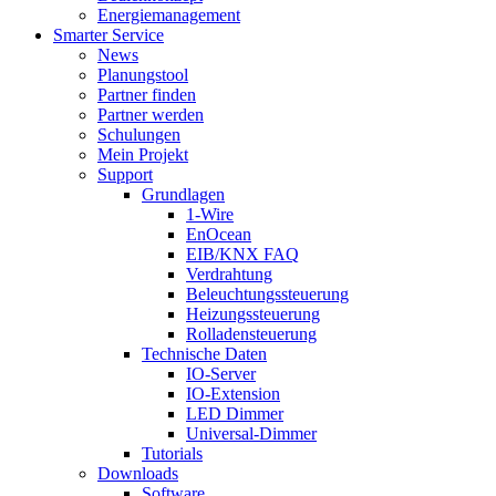
Energiemanagement
Smarter Service
News
Planungstool
Partner finden
Partner werden
Schulungen
Mein Projekt
Support
Grundlagen
1-Wire
EnOcean
EIB/KNX FAQ
Verdrahtung
Beleuchtungssteuerung
Heizungssteuerung
Rolladensteuerung
Technische Daten
IO-Server
IO-Extension
LED Dimmer
Universal-Dimmer
Tutorials
Downloads
Software