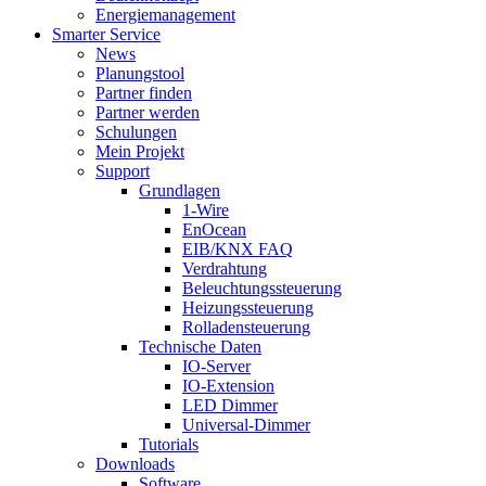
Energiemanagement
Smarter Service
News
Planungstool
Partner finden
Partner werden
Schulungen
Mein Projekt
Support
Grundlagen
1-Wire
EnOcean
EIB/KNX FAQ
Verdrahtung
Beleuchtungssteuerung
Heizungssteuerung
Rolladensteuerung
Technische Daten
IO-Server
IO-Extension
LED Dimmer
Universal-Dimmer
Tutorials
Downloads
Software