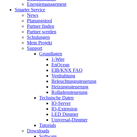
Energiemanagement
Smarter Service
News
Planungstool
Partner finden
Partner werden
Schulungen
Mein Projekt
Support
Grundlagen
1-Wire
EnOcean
EIB/KNX FAQ
Verdrahtung
Beleuchtungssteuerung
Heizungssteuerung
Rolladensteuerung
Technische Daten
IO-Server
IO-Extension
LED Dimmer
Universal-Dimmer
Tutorials
Downloads
Software