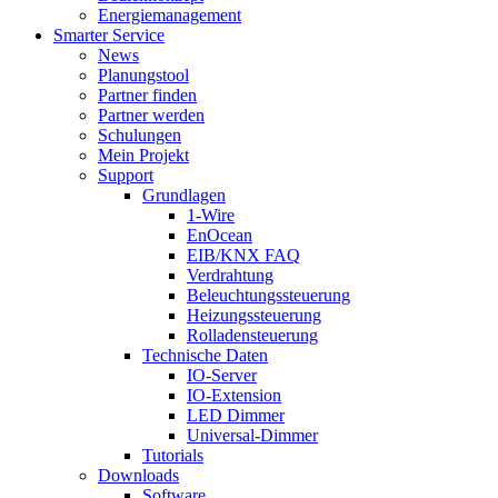
Energiemanagement
Smarter Service
News
Planungstool
Partner finden
Partner werden
Schulungen
Mein Projekt
Support
Grundlagen
1-Wire
EnOcean
EIB/KNX FAQ
Verdrahtung
Beleuchtungssteuerung
Heizungssteuerung
Rolladensteuerung
Technische Daten
IO-Server
IO-Extension
LED Dimmer
Universal-Dimmer
Tutorials
Downloads
Software