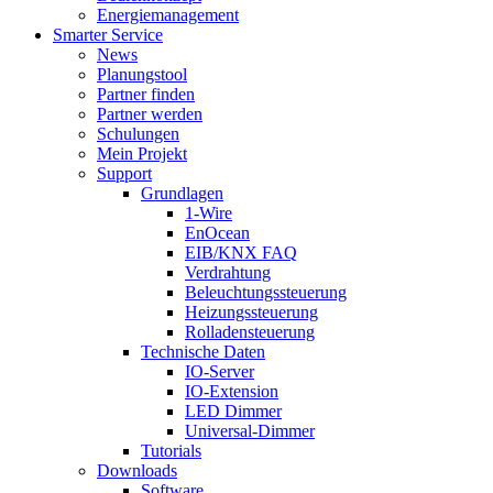
Energiemanagement
Smarter Service
News
Planungstool
Partner finden
Partner werden
Schulungen
Mein Projekt
Support
Grundlagen
1-Wire
EnOcean
EIB/KNX FAQ
Verdrahtung
Beleuchtungssteuerung
Heizungssteuerung
Rolladensteuerung
Technische Daten
IO-Server
IO-Extension
LED Dimmer
Universal-Dimmer
Tutorials
Downloads
Software