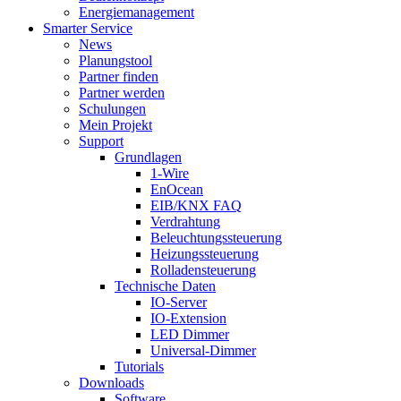
Energiemanagement
Smarter Service
News
Planungstool
Partner finden
Partner werden
Schulungen
Mein Projekt
Support
Grundlagen
1-Wire
EnOcean
EIB/KNX FAQ
Verdrahtung
Beleuchtungssteuerung
Heizungssteuerung
Rolladensteuerung
Technische Daten
IO-Server
IO-Extension
LED Dimmer
Universal-Dimmer
Tutorials
Downloads
Software