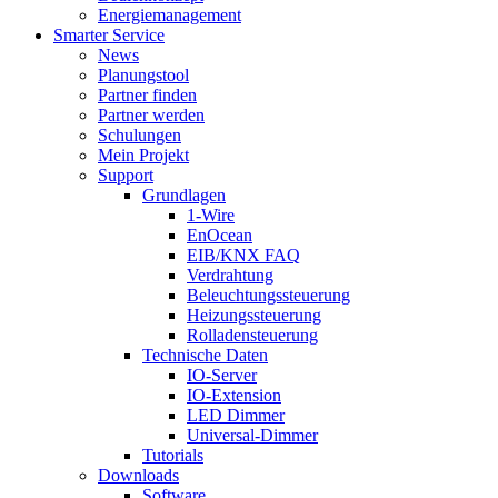
Energiemanagement
Smarter Service
News
Planungstool
Partner finden
Partner werden
Schulungen
Mein Projekt
Support
Grundlagen
1-Wire
EnOcean
EIB/KNX FAQ
Verdrahtung
Beleuchtungssteuerung
Heizungssteuerung
Rolladensteuerung
Technische Daten
IO-Server
IO-Extension
LED Dimmer
Universal-Dimmer
Tutorials
Downloads
Software