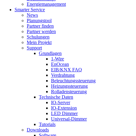
Energiemanagement
Smarter Service
News
Planungstool
Partner finden
Partner werden
Schulungen
Mein Projekt
Support
Grundlagen
1-Wire
EnOcean
EIB/KNX FAQ
Verdrahtung
Beleuchtungssteuerung
Heizungssteuerung
Rolladensteuerung
Technische Daten
IO-Server
IO-Extension
LED Dimmer
Universal-Dimmer
Tutorials
Downloads
Software